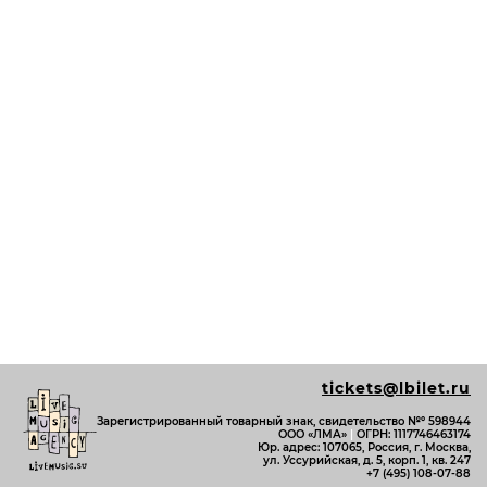
tickets@lbilet.ru
Зарегистрированный товарный знак, свидетельство №º 598944
ООО «ЛМА»
|
ОГРН: 1117746463174
Юр. адрес: 107065, Россия, г. Москва,
ул. Уссурийская, д. 5, корп. 1, кв. 247
+7 (495) 108-07-88