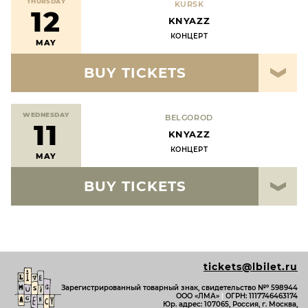
THURSDAY
KURSK
12
KNYAZZ
КОНЦЕРТ
MAY
BUY TICKETS
WEDNESDAY
BELGOROD
11
KNYAZZ
КОНЦЕРТ
MAY
BUY TICKETS
tickets@lbilet.ru
Зарегистрированный товарный знак, свидетельство №º 598944
ООО «ЛМА»
|
ОГРН: 1117746463174
Юр. адрес: 107065, Россия, г. Москва,