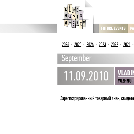
FUTURE EVENTS
PA
2026
2025
2024
2023
2022
2021
September
11.09.2010
VLADI
YUZHNO-
Зарегистрированный товарный знак, свидет