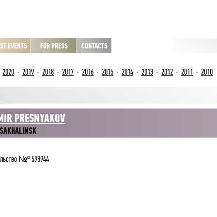
ST EVENTS
FOR PRESS
CONTACTS
2020
2019
2018
2017
2016
2015
2014
2013
2012
2011
2010
MIR PRESNYAKOV
SAKHALINSK
ельство №º 598944